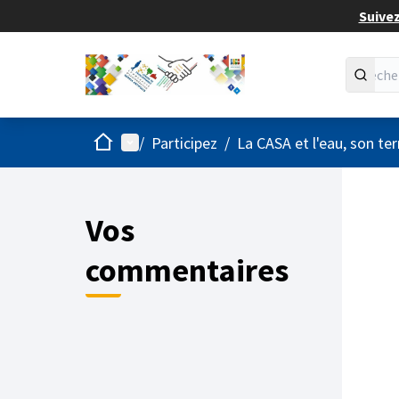
Suivez
Accueil
Menu principal
/
Participez
/
La CASA et l'eau, son ter
Vos
commentaires