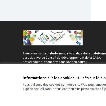
Bienvenue sur la plate-forme participative de la plateform
participative du Conseil de développement de la CASA.
Actuellement, 2 concertations sont en cours :
☀️​
Commerce de proximité
☀️​
(S'ouvre dans un nouvel onglet)
🚍​ Retour sur le colloque
Mieux travailler demain
​sur le
(S'ouvre d
territoire 🚍​
Informations sur les cookies utilisés sur le si
A venir : une présentation du Projet Plan Bleu 😎​ Restez
connecté !
Nous utilisons des cookies sur notre site Web pour amélio
💡​ Notez que pour participer vous devez d'abord
vous insc
expérience utilisateur et un contenu plus personnalisés à 
auprès du CDD de la CASA
(Lien externe)