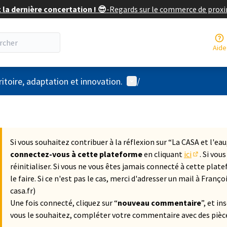
 la dernière concertation ! 😎
-
Regards sur le commerce de prox
Aide
Menu utilisateur
ritoire, adaptation et innovation.
/
Si vous souhaitez contribuer à la réflexion sur “La CASA et l'eau
connectez-vous à cette plateforme
en cliquant
ici
. Si vou
(S'ouvre 
réinitialiser. Si vous ne vous êtes jamais connecté à cette plat
le faire. Si ce n'est pas le cas, merci d'adresser un mail à F
casa.fr)
Une fois connecté, cliquez sur “
nouveau commentaire
”, et in
vous le souhaitez, compléter votre commentaire avec des pièce