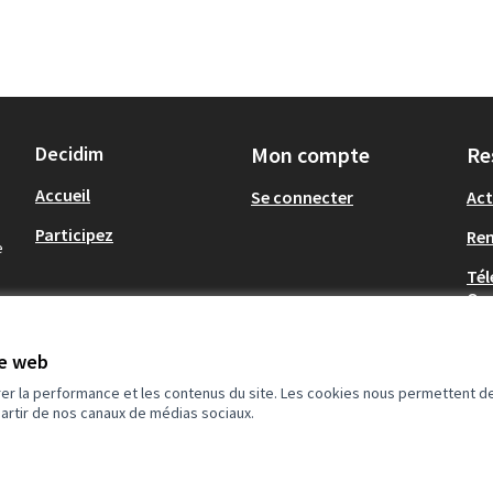
Decidim
Mon compte
Re
Accueil
Se connecter
Act
Participez
Re
e
Tél
Op
ans un nouvel onglet)
te web
rer la performance et les contenus du site. Les cookies nous permettent de
rire
partir de nos canaux de médias sociaux.