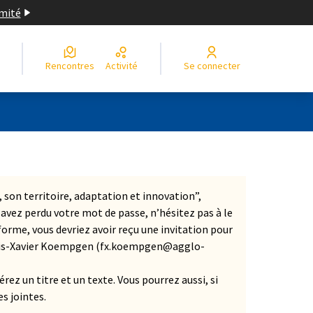
imité
Rencontres
Activité
Se connecter
, son territoire, adaptation et innovation”,
s avez perdu votre mot de passe, n’hésitez pas à le
dans un nouvel onglet)
eforme, vous devriez avoir reçu une invitation pour
rançois-Xavier Koempgen (fx.koempgen@agglo-
sérez un titre et un texte. Vous pourrez aussi, si
s jointes.