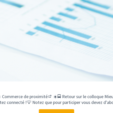
️​
Commerce de proximité
☀️​🚍​ Retour sur le colloque
Mieu
(S'ouvre dans un nouvel onglet)
stez connecté !💡​ Notez que pour participer vous devez d'a