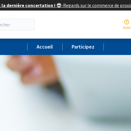
 la dernière concertation ! 😎
-
Regards sur le commerce de prox
Aide
Accueil
Participez