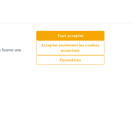
Tout accepter
ssources
Accepter seulement les cookies
 fournir une
essentiels
ivité
Paramètres
ncontres
écharger les fichiers
en Data