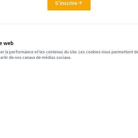
S'inscrire
Decidim
Mon compte
Re
te web
rer la performance et les contenus du site. Les cookies nous permettent de
Accueil
Se connecter
Act
partir de nos canaux de médias sociaux.
Participez
Re
e
Tél
Op
ans un nouvel onglet)
rire