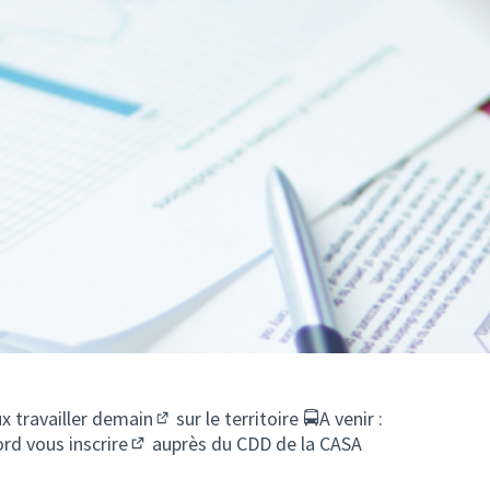
x travailler demain
​sur le territoire 🚍​A venir :
(S'ouvre dans un nouvel onglet)
bord
vous inscrire
auprès du CDD de la CASA
(Lien externe)