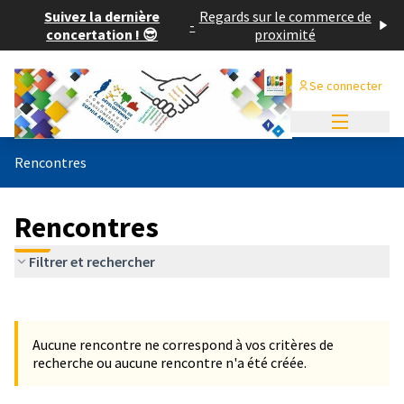
Suivez la dernière
Regards sur le commerce de
-
concertation ! 😎
proximité
Se connecter
Menu princi
Rencontres
Rencontres
Filtrer et rechercher
Passer la carte
Leaflet
|
©
OpenStreetMap
contributors
L'élément suivant est une carte qui présente les éléments de cet
+
Aucune rencontre ne correspond à vos critères de
−
recherche ou aucune rencontre n'a été créée.